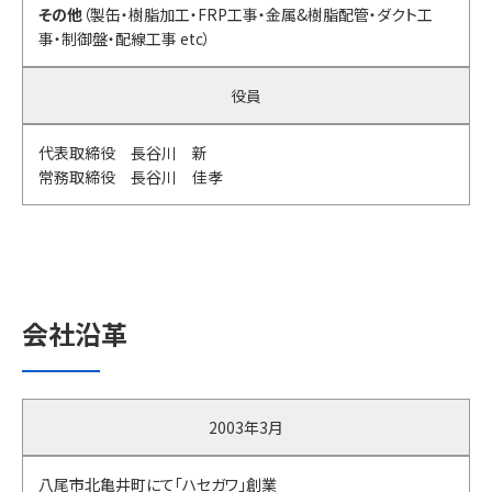
その他
（製缶・樹脂加工・FRP工事・金属&樹脂配管・ダクト工
事・制御盤・配線工事 etc）
役員
代表取締役 長谷川 新
常務取締役 長谷川 佳孝
会社沿革
2003年3月
八尾市北亀井町にて「ハセガワ」創業